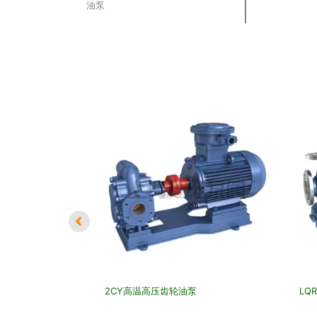
油泵
泵
2CY高温高压齿轮油泵
LQ