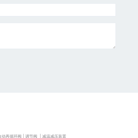
自动再循环阀 | 调节阀 | 减温减压装置