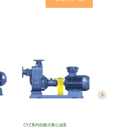
CYZ系列自吸式离心油泵
YG型立式不锈