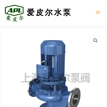
跳
至
爱皮尔水泵
内
Main
容
Menu