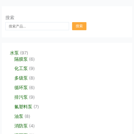
搜索
搜索
9
水泵
97
7
6
隔膜泵
6
个
个
9
化工泵
9
产
产
个
品
品
8
多级泵
8
产
个
品
6
循环泵
6
产
个
品
9
排污泵
9
产
个
品
7
氟塑料泵
7
产
个
品
8
油泵
8
产
个
品
4
消防泵
4
产
个