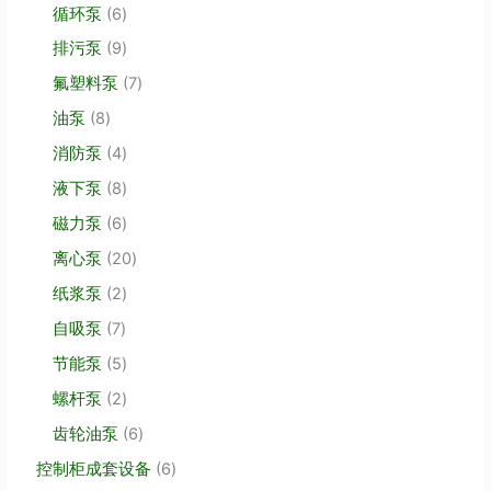
个
品
6
循环泵
6
产
个
品
9
排污泵
9
产
个
品
7
氟塑料泵
7
产
个
品
8
油泵
8
产
个
品
4
消防泵
4
产
个
品
8
液下泵
8
产
个
品
6
磁力泵
6
产
个
品
2
离心泵
20
产
0
品
2
纸浆泵
2
个
个
产
7
自吸泵
7
产
品
个
品
5
节能泵
5
产
个
品
2
螺杆泵
2
产
个
品
6
齿轮油泵
6
产
个
品
6
控制柜成套设备
6
产
个