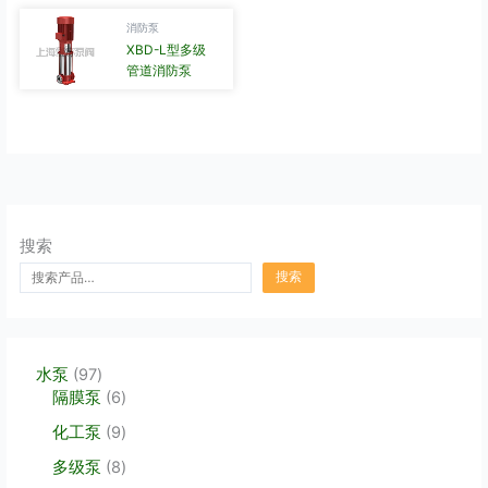
消防泵
XBD-L型多级
管道消防泵
搜索
搜索
9
水泵
97
7
6
隔膜泵
6
个
个
9
化工泵
9
产
产
个
品
品
8
多级泵
8
产