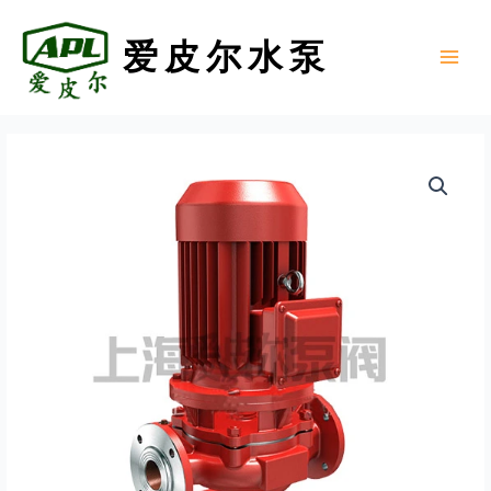
跳
至
爱皮尔水泵
内
Main
容
Menu