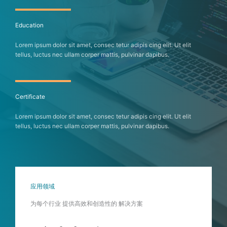
Education
Lorem ipsum dolor sit amet, consec tetur adipis cing elit. Ut elit
tellus, luctus nec ullam corper mattis, pulvinar dapibus.
Certificate
Lorem ipsum dolor sit amet, consec tetur adipis cing elit. Ut elit
tellus, luctus nec ullam corper mattis, pulvinar dapibus.
应用领域
为每个行业 提供高效和创造性的 解决方案