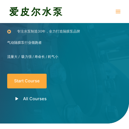
跳
至
爱皮尔水泵
内
Main
容
Menu
专注水泵制造30年，全力打造隔膜泵品牌
气动隔膜泵行业领跑者
流量大 / 吸力强 / 寿命长 / 耗气小
Start Course
All Courses