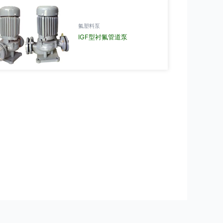
氟塑料泵
IGF型衬氟管道泵