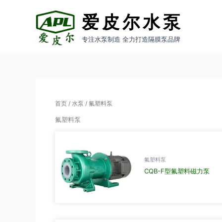
跳
至
爱皮尔水泵
内
容
专注水泵制造 全力打造隔膜泵品牌
首页
/
水泵
/ 氟塑料泵
氟塑料泵
氟塑料泵
CQB-F型氟塑料磁力泵