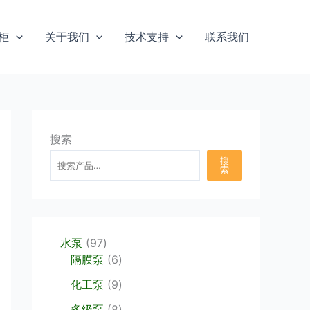
柜
关于我们
技术支持
联系我们
搜索
搜
索
9
水泵
97
7
6
隔膜泵
6
个
个
9
化工泵
9
产
产
个
品
品
8
多级泵
8