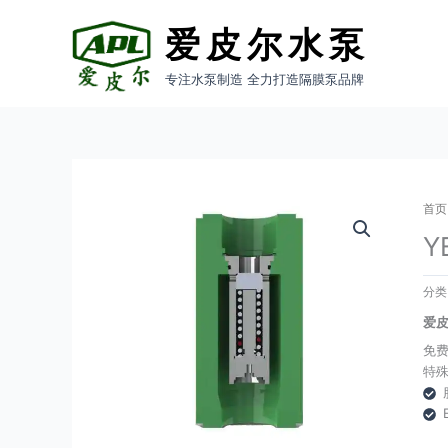
跳
至
爱皮尔水泵
内
容
专注水泵制造 全力打造隔膜泵品牌
首页
Y
分
爱
免
特