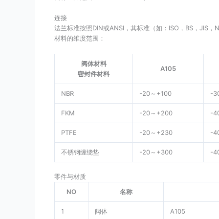
连接
法兰标准按照DIN或ANSI，其标准（如：ISO，BS，JIS
材料的维度范围：
阀体材料
A105
密封件材料
NBR
-20～+100
-3
FKM
-20～+200
-4
PTFE
-20～+230
-4
不锈钢缠绕垫
-20～+300
-4
零件与材质
NO
名称
1
阀体
A105