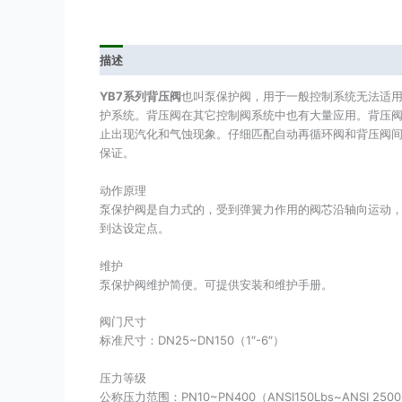
描述
YB7系列背压阀
也叫泵保护阀，用于一般控制系统无法适
护系统。背压阀在其它控制阀系统中也有大量应用。背压
止出现汽化和气蚀现象。仔细匹配自动再循环阀和背压阀
保证。
动作原理
泵保护阀是自力式的，受到弹簧力作用的阀芯沿轴向运动
到达设定点。
维护
泵保护阀维护简便。可提供安装和维护手册。
阀门尺寸
标准尺寸：DN25~DN150（1″-6″）
压力等级
公称压力范围：PN10~PN400（ANSI150Lbs~ANSI 