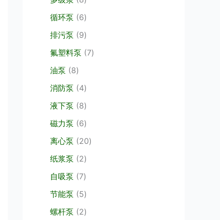
产
个
品
6
循环泵
6
产
个
品
9
排污泵
9
产
个
品
7
氟塑料泵
7
产
个
8
品
油泵
8
产
个
4
品
消防泵
4
产
个
品
8
液下泵
8
产
个
品
6
磁力泵
6
产
个
品
2
离心泵
20
产
0
品
2
纸浆泵
2
个
个
7
产
自吸泵
7
产
个
品
品
5
节能泵
5
产
个
品
2
螺杆泵
2
产