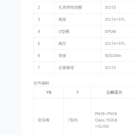
2
孔用弹性挡圈
2Cr13
3
阀座
2Cr13+STL
4
O型圈
EPDM
5
阀芯
2Cr13+STL
6
弹簧
60Si2Mn
7
压紧螺母
2Cr13
信号编制
YB
7
公称压力
PN16=PN16
背压阀
7系列
Class 150LB
=CL150