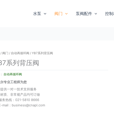
水泵
阀门
泵阀配件
控制
/
阀门
/
自动再循环阀
/ YB7系列背压阀
B7系列背压阀
类：
自动再循环阀
皮尔专业工程师为您
费提供一对一技术支持服务
殊材质、非常规产品均可订做
服务热线：021-5810 8666
E-mail：business@cnapl.com