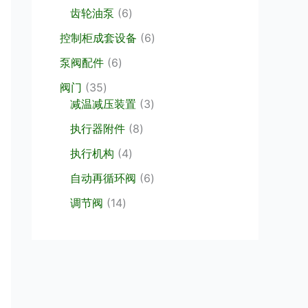
个
品
6
齿轮油泵
6
产
个
品
6
控制柜成套设备
6
产
个
6
品
泵阀配件
6
产
个
3
品
阀门
35
产
5
3
减温减压装置
3
品
个
个
8
执行器附件
8
产
产
个
品
4
品
执行机构
4
产
个
品
6
自动再循环阀
6
产
个
1
品
调节阀
14
产
4
品
个
产
品