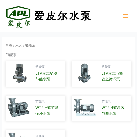
跳
至
爱皮尔水泵
内
Main
容
Menu
首页
/
水泵
/ 节能泵
节能泵
节能泵
节能泵
LTP立式变频
LTP立式节能
节能水泵
管道循环泵
节能泵
节能泵
WTP卧式节能
WTP卧式高效
循环水泵
节能水泵
循环泵