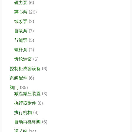
品
6
磁力泵
6
产
个
品
2
离心泵
20
产
0
品
2
纸浆泵
2
个
个
产
7
自吸泵
7
产
品
个
品
5
节能泵
5
产
个
品
2
螺杆泵
2
产
个
品
6
齿轮油泵
6
产
个
品
6
控制柜成套设备
6
产
个
品
6
泵阀配件
6
产
个
品
3
阀门
35
产
5
3
减温减压装置
3
品
个
个
8
执行器附件
8
产
产
个
品
品
4
执行机构
4
产
个
品
6
自动再循环阀
6
产
个
品
1
调节阀
14