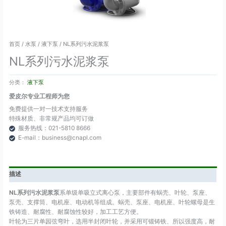
首页
/
水泵
/
液下泵
/ NL系列污水泥浆泵
NL系列污水泥浆泵
分类：
液下泵
爱皮尔专业工程师为您
免费提供一对一技术支持服务
特殊材质、非常规产品均可订做
服务热线：021-5810 8666
E-mail：business@cnapl.com
描述
NL系列污水泥浆泵
系单级单吸立式离心泵，主要部件有蜗壳、叶轮、泵座、
泵壳、支撑筒、电机座、电动机等组成。蜗壳、泵座、电机座、叶轮螺母是生
铁铸造、耐腐性、耐腐蚀性较好，加工工艺方便。
叶轮为三片单园弦弯叶，选用半封闭叶轮，并采用可锻铸铁、所以强度高，耐