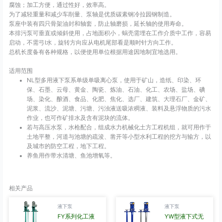
腐蚀；加工方便，通过性好，效率高。
为了减轻重量和减少车削量、泵轴是优质碳素钢冷拉园钢制造。
泵座中装有四只骨架油封和轴套，防止轴磨损，延长轴的使用寿命。
本排污泵可垂直或倾斜使用，占地面积小，蜗壳需埋在工作介质中工作，容易
启动，不需弓I水，旋转方向应从电机尾部看是顺时针方向工作。
总机长度备有各种规格，以便使用单位根据用途因地制宜地选用。
适用范围
NL型多用液下泵系单级单吸离心泵，使用于矿山，造纸、印染、环
保、石墨、云母、黄金、陶瓷、炼油、石油、化工、农场、盐场、碘
场、染化、酿酒、食品、化肥、焦化、选厂、建筑、大理石厂、金矿、
泥浆、流沙、泥塘、污塘、污浊液送吸浓稠液、装料及悬浮物质的污水
作业，也可作矿排水及含有泥块的流体。
若与高压水泵，水枪配合，组成水力机械化土方工程机组，就可用作于
土地平整，河道与池塘的疏浚、凿开等小型水利工程的挖方与输方，以
及城市的防空工程，地下工程。
养鱼用作带水清塘、鱼池增氧等。
相关产品
液下泵
液下泵
FY系列化工液
YW型液下式无