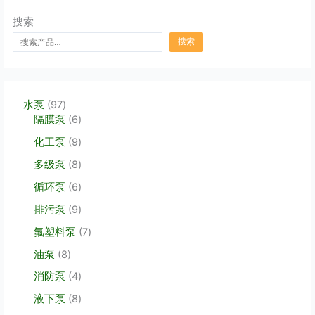
搜索
搜索
9
水泵
97
7
6
隔膜泵
6
个
个
9
化工泵
9
产
产
个
品
品
8
多级泵
8
产
个
品
6
循环泵
6
产
个
品
9
排污泵
9
产
个
品
7
氟塑料泵
7
产
个
品
8
油泵
8
产
个
品
4
消防泵
4
产
个
品
8
液下泵
8
产
个