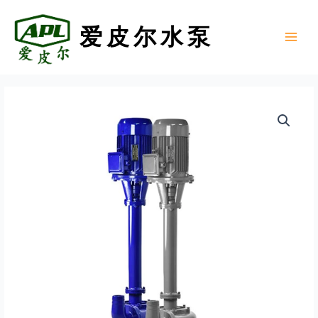
跳
至
爱皮尔水泵
内
Main
容
Menu