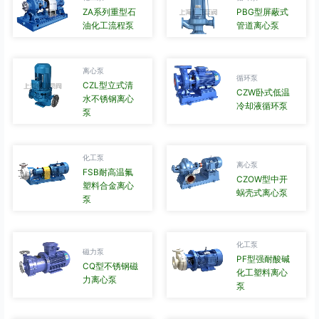
ZA系列重型石
PBG型屏蔽式
油化工流程泵
管道离心泵
离心泵
循环泵
CZL型立式清
CZW卧式低温
水不锈钢离心
冷却液循环泵
泵
化工泵
离心泵
FSB耐高温氟
CZOW型中开
塑料合金离心
蜗壳式离心泵
泵
化工泵
磁力泵
PF型强耐酸碱
CQ型不锈钢磁
化工塑料离心
力离心泵
泵