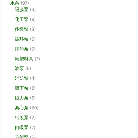
9
水泵
97
7
6
隔膜泵
6
个
个
9
化工泵
9
产
产
个
品
品
8
多级泵
8
产
个
品
6
循环泵
6
产
个
品
9
排污泵
9
产
个
品
7
氟塑料泵
7
产
个
品
8
油泵
8
产
个
品
4
消防泵
4
产
个
品
8
液下泵
8
产
个
品
6
磁力泵
6
产
个
品
2
离心泵
20
产
0
品
2
纸浆泵
2
个
个
产
7
自吸泵
7
产
品
个
品
5
节能泵
5