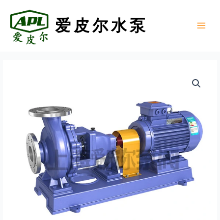
跳
至
爱皮尔水泵
内
Main
容
Menu