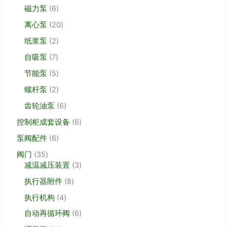
个
品
6
磁力泵
6
产
个
品
2
离心泵
20
产
0
品
2
纸浆泵
2
个
个
产
7
自吸泵
7
产
品
个
品
5
节能泵
5
产
个
品
2
螺杆泵
2
产
个
品
6
齿轮油泵
6
产
个
品
6
控制柜成套设备
6
产
个
品
6
泵阀配件
6
产
个
品
3
阀门
35
产
5
3
减温减压装置
3
品
个
个
8
执行器附件
8
产
产
个
品
品
4
执行机构
4
产
个
品
6
自动再循环阀
6
产
个