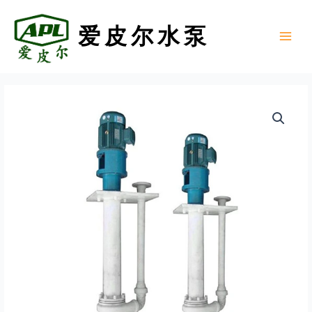
跳
至
爱皮尔水泵
内
Main
容
Menu