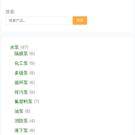
搜索
搜索
9
水泵
97
7
6
隔膜泵
6
个
个
9
化工泵
9
产
产
个
品
品
8
多级泵
8
产
个
品
6
循环泵
6
产
个
品
9
排污泵
9
产
个
品
7
氟塑料泵
7
产
个
品
8
油泵
8
产
个
品
4
消防泵
4
产
个
品
8
液下泵
8
产