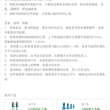
3、更换流动轴承则底板不动，只要卸去电机及相应支架，卸去泵联轴器、压
盖、圆螺母，取也轴套体。
4、装配与拆卸的次序相反，注意轴上配件的同心度。
安装、使用、维修
1、 泵组装后，盘动联轴器，看是否转动灵活。检查是否有金属摩擦声，各部
件螺母是否旋紧。
2、 检查泵轴和电机轴的同心度，上下联轴器外圆左右差数不得超过0.1mm，
联轴器端面间隙保持1～2.5mm。
3、 泵的吸入口到容器底部之间距离为吸入口径的2～3倍。泵体与器壁距离应
大于口径的2.5倍。
4、 泵的出液管路，应另设支架支撑，其重量不允许支撑在泵上。
5、 检查电机的旋转方向，使泵的旋转方向符合指示方向。
6、 关闭出口管路上的闸阀，接通冷却水管。
7、 超动电机，慢慢开启出口管闸阀到需要的位置，投入正常运转。
8、 经常检查泵与电机的情况，轴承温升不应超过75℃，轴承盒内应加足够黄
油。
相关产品
液下泵
液下泵
FY系列化工液
YWB液下无轴