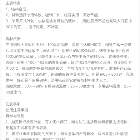
主要特点
1、结构合理。
2、材料选择专用铸铁、碳钢二种，经济实用，高效节能。
3、采用开式叶轮，供输送含有颗粒的液体，（颗粒直径不超过泵吸入口直径
30%为宜），运行稳定、不堵塞。
选材依据
专用钢铁大量应用于80～100%的硫酸，温度可达60-80℃。钢铁在这一浓度
和温度范围的硫酸中，表面能产生保护性的硫酸铁膜层。铸铁不适用于超过
100%的发烟硫酸，可能是由于三氧化硫与铁中所含的硅反应，使铸铁变脆。
碳钢不适用于100～102％的发烟硫酸，超过102%的酸则又适用，温度限定约
为60℃。稀硫酸对钢铁的腐蚀很大，当酸浓度为47%左右时，腐蚀率达到高
值。当酸浓度大于65%时，钢铁的腐蚀率显著降低。但是在65～80%这一段浓
度中，好还是不使用钢铁，以用铅或其它耐稀酸材料更为安全。
硫酸浓度：80%～98% 专用铸铁温度：25～50度之内、专用碳钢温度：25～
60度之内。
注意事项
使用注意事项
拆卸与装配
1、如更换或检查叶轮，可关闭出阀门，卸去法兰连接螺栓和底板连接螺栓，
用起重工具将泵吊出容器。
2、将底板垂直在固定的支架上，卸去泵体的所有螺栓，取出泵盖和叶轮螺
母，用双锤轻击泵体，即可卸下叶轮。