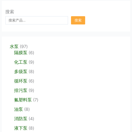
搜索
搜索
9
水泵
97
7
6
隔膜泵
6
个
个
9
化工泵
9
产
产
个
品
品
8
多级泵
8
产
个
品
6
循环泵
6
产
个
品
9
排污泵
9
产
个
品
7
氟塑料泵
7
产
个
品
8
油泵
8
产
个
品
4
消防泵
4
产
个
品
8
液下泵
8
产