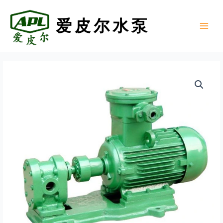
跳
至
爱皮尔水泵
内
Main
容
Menu