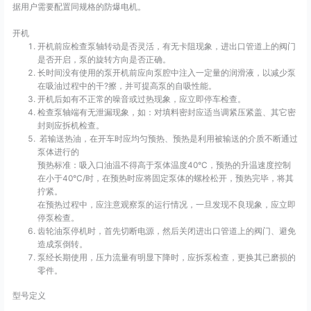
据用户需要配置同规格的防爆电机。
开机
开机前应检查泵轴转动是否灵活，有无卡阻现象，进出口管道上的阀门
是否开启，泵的旋转方向是否正确。
长时间没有使用的泵开机前应向泵腔中注入一定量的润滑液，以减少泵
在吸油过程中的干?擦，并可提高泵的自吸性能。
开机后如有不正常的噪音或过热现象，应立即停车检查。
检查泵轴端有无泄漏现象，如：对填料密封应适当调紧压紧盖、其它密
封则应拆机检查。
若输送热油，在开车时应均匀预热、预热是利用被输送的介质不断通过
泵体进行的
预热标准：吸入口油温不得高于泵体温度40°C，预热的升温速度控制
在小于40°C/时，在预热时应将固定泵体的螺栓松开，预热完毕，将其
拧紧。
在预热过程中，应注意观察泵的运行情况，一旦发现不良现象，应立即
停泵检查。
齿轮油泵停机时，首先切断电源，然后关闭进出口管道上的阀门、避免
造成泵倒转。
泵经长期使用，压力流量有明显下降时，应拆泵检查，更换其已磨损的
零件。
型号定义