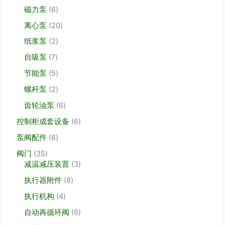
个
品
6
磁力泵
6
产
个
品
2
离心泵
20
产
0
品
2
纸浆泵
2
个
个
产
7
自吸泵
7
产
品
个
品
5
节能泵
5
产
个
品
2
螺杆泵
2
产
个
品
6
齿轮油泵
6
产
个
品
6
控制柜成套设备
6
产
个
品
6
泵阀配件
6
产
个
品
3
阀门
35
产
5
3
减温减压装置
3
品
个
个
8
执行器附件
8
产
产
个
品
品
4
执行机构
4
产
个
品
6
自动再循环阀
6
产
个