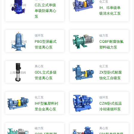
化工泵
CZL立式单级
IH、IS单级单
单吸防爆离心
吸清水化工泵
泵
循环泵
磁力泵
PBG型屏蔽式
CQBF耐腐蚀氟
管道离心泵
塑料磁力泵
离心泵
化工泵
GDL立式多级
ZX型卧式耐腐
管道离心泵
蚀化工自吸泵
化工泵
循环泵
IHF型氟塑料衬
CZW卧式低温
里合金离心泵
冷却液循环泵
磁力泵
离心泵