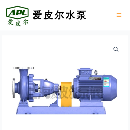
跳
至
爱皮尔水泵
内
Main
容
Menu