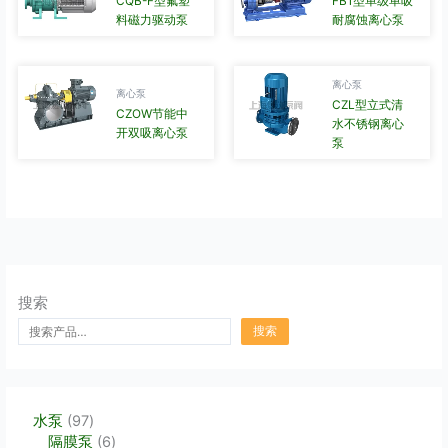
CQB-F型氟塑
FB1型单级单吸
料磁力驱动泵
耐腐蚀离心泵
离心泵
离心泵
CZL型立式清
CZOW节能中
水不锈钢离心
开双吸离心泵
泵
搜索
搜索
9
水泵
97
7
6
隔膜泵
6