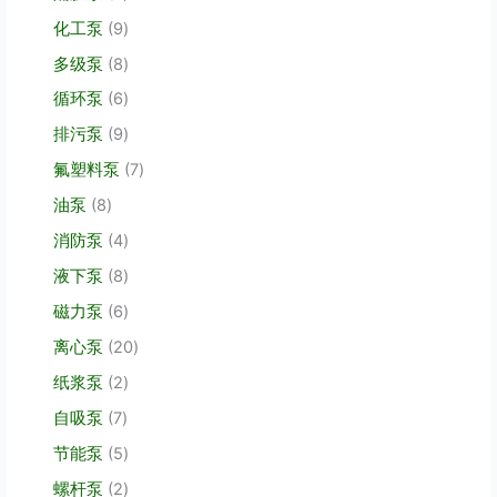
个
个
9
化工泵
9
产
产
个
品
品
8
多级泵
8
产
个
品
6
循环泵
6
产
个
品
9
排污泵
9
产
个
品
7
氟塑料泵
7
产
个
品
8
油泵
8
产
个
品
4
消防泵
4
产
个
品
8
液下泵
8
产
个
品
6
磁力泵
6
产
个
品
2
离心泵
20
产
0
品
2
纸浆泵
2
个
个
产
7
自吸泵
7
产
品
个
品
5
节能泵
5
产
个
品
2
螺杆泵
2