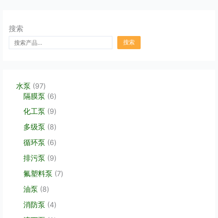
搜索
搜索
9
水泵
97
7
6
隔膜泵
6
个
个
9
化工泵
9
产
产
个
品
品
8
多级泵
8
产
个
品
6
循环泵
6
产
个
品
9
排污泵
9
产
个
品
7
氟塑料泵
7
产
个
品
8
油泵
8
产
个
品
4
消防泵
4
产
个